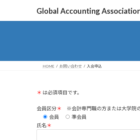
コ
ナ
Global Accounting Associatio
ン
ビ
テ
ゲ
ン
ー
ツ
シ
へ
ョ
ス
ン
キ
に
ッ
移
HOME
お問い合わせ
入会申込
プ
動
＊
は必須項目です。
会員区分
＊
※会計専門職の方または大学院の
会員
準会員
氏名
＊